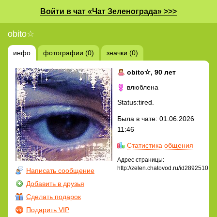
Войти в чат «Чат Зеленограда» >>>
obito☆
инфо
фотографии (0)
значки (0)
obito☆
, 90 лет
влюблена
Status:tired.
Была в чате: 01.06.2026
11:46
Статистика общения
Адрес страницы:
http://zelen.chatovod.ru/id2892510
Написать сообщение
Добавить в друзья
Сделать подарок
Подарить VIP