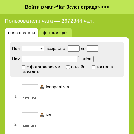
Войти в чат «Чат Зеленограда» >>>
Пользователи чата — 2672844 чел.
пользователи
фотогалерея
Пол:
, возраст от
до
Ник:
с фотографиями
онлайн
только в
этом чате
Ivanpartizan
1
ыв
2