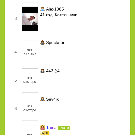
Alex1985
41 год, Котельники
3
Spectator
4
443;(;4
5
Sev4ik
6
Т
а
ш
а
в чате